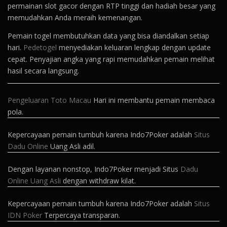
permainan slot gacor dengan RTP tinggi dan hadiah besar yang
memudahkan Anda meraih kemenangan.
Pemain togel membutuhkan data yang bisa diandalkan setiap
hari.
Pedetogel
menyediakan keluaran lengkap dengan update
cepat. Penyajian angka yang rapi memudahkan pemain melihat
hasil secara langsung.
Pengeluaran Toto Macau
Hari ini membantu pemain membaca
pola.
Kepercayaan pemain tumbuh karena Indo7Poker adalah
Situs
Dadu Online
Uang Asli adil.
Dengan layanan nonstop, Indo7Poker menjadi Situs
Dadu
Online Uang Asli
dengan withdraw kilat.
Kepercayaan pemain tumbuh karena Indo7Poker adalah
Situs
IDN Poker
Terpercaya transparan.