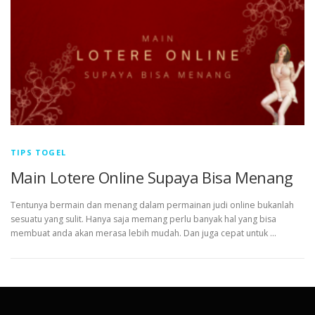
TIPS TOGEL
Main Lotere Online Supaya Bisa Menang
Tentunya bermain dan menang dalam permainan judi online bukanlah
sesuatu yang sulit. Hanya saja memang perlu banyak hal yang bisa
membuat anda akan merasa lebih mudah. Dan juga cepat untuk …