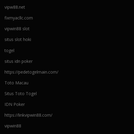
vipw88.net
fixmyacllc.com
vipwin88 slot
situs slot hoki
togel
situs idn poker
https://pedetogelmain.com/
Toto Macau
Situs Toto Togel
IDN Poker
https://linkvipwin88.com/
vipwin88