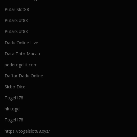
Putar Slot88
PutarSlot88
PutarSlot88
Dadu Online Live
Data Toto Macau
pedetogel.it.com
Daftar Dadu Online
Sicbo Dice
Togel178
hk togel
Togel178
https://togelslot88.xyz/