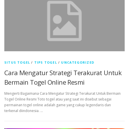
SITUS TOGEL
/
TIPS TOGEL
/
UNCATEGORIZED
Cara Mengatur Strategi Terakurat Untuk
Bermain Togel Online Resmi
Mengerti Bagaimana Cara Mengatur Strategi Terakurat Untuk Bermain
Togel Online Resmi Toto togel atau yang saat ini disebut sebagai
permainan togel online adalah game yang cukup legendaris dan
terkenal diindonesia. …