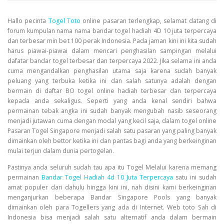
Hallo pecinta
Togel Toto
online pasaran terlengkap, selamat datang di
forum kumpulan nama nama bandar togel hadiah 4D 10 juta terpercaya
dan terbesar min bet 100 perak Indonesia. Pada jaman kini ini kita sudah
harus piawai-piawai dalam mencari penghasilan sampingan melalui
dafatar bandar togel terbesar dan terpercaya 2022. Jika selama ini anda
cuma mengandalkan penghasilan utama saja karena sudah banyak
peluang yang terbuka ketika ini dan salah satunya adalah dengan
bermain di daftar BO togel online hadiah terbesar dan terpercaya
kepada anda sekaligus. Seperti yang anda kenal sendiri bahwa
permainan tebak angka ini sudah banyak mengubah nasib seseorang
menjadi jutawan cuma dengan modal yang kecil saja, dalam togel online
Pasaran Togel Singapore menjadi salah satu pasaran yang paling banyak
dimainkan oleh bettor ketika ini dan pantas bagi anda yang berkeinginan
mulai terjun dalam dunia pertogelan.
Pastinya anda seluruh sudah tau apa itu Togel Melalui karena memang
permainan
Bandar Togel Hadiah 4d 10 Juta Terpercaya
satu ini sudah
amat populer dari dahulu hingga kini ini, nah disini kami berkeinginan
menganjurkan beberapa Bandar Singapore Pools yang banyak
dimainkan oleh para Togellers yang ada di Internet. Web toto Sah di
Indonesia bisa menjadi salah satu alternatif anda dalam bermain