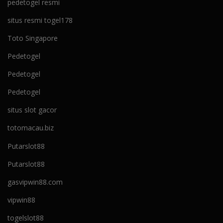
pedetogel resmi
situs resmi togel178
Toto Singapore
Pedetogel
Pedetogel
Pedetogel
situs slot gacor
totomacau.biz
Putarslot88
Putarslot88
gasvipwin88.com
vipwin88
togelslot88