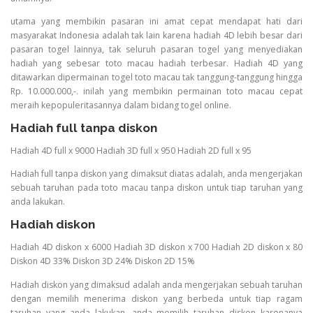
utama yang membikin pasaran ini amat cepat mendapat hati dari
masyarakat Indonesia adalah tak lain karena hadiah 4D lebih besar dari
pasaran togel lainnya, tak seluruh pasaran togel yang menyediakan
hadiah yang sebesar toto macau hadiah terbesar. Hadiah 4D yang
ditawarkan dipermainan togel toto macau tak tanggung-tanggung hingga
Rp. 10.000.000,-. inilah yang membikin permainan toto macau cepat
meraih kepopuleritasannya dalam bidang togel online.
Hadiah full tanpa diskon
Hadiah 4D full x 9000 Hadiah 3D full x 950 Hadiah 2D full x 95
Hadiah full tanpa diskon yang dimaksut diatas adalah, anda mengerjakan
sebuah taruhan pada toto macau tanpa diskon untuk tiap taruhan yang
anda lakukan.
Hadiah diskon
Hadiah 4D diskon x 6000 Hadiah 3D diskon x 700 Hadiah 2D diskon x 80
Diskon 4D 33% Diskon 3D 24% Diskon 2D 15%
Hadiah diskon yang dimaksud adalah anda mengerjakan sebuah taruhan
dengan memilih menerima diskon yang berbeda untuk tiap ragam
taruhan yang anda lakukan. anda memilih taruhan diskon karenanya