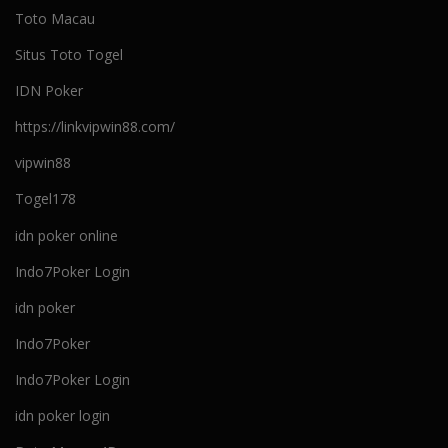
Toto Macau
Situs Toto Togel
IDN Poker
https://linkvipwin88.com/
vipwin88
Togel178
idn poker online
Indo7Poker Login
idn poker
Indo7Poker
Indo7Poker Login
idn poker login