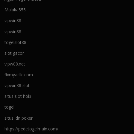
Malaka555
vipwin88
vipwin88
togelslot88
slot gacor
vipw88.net
fixmyacllc.com
vipwin88 slot
situs slot hoki
togel
situs idn poker
https://pedetogelmain.com/