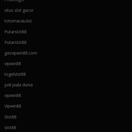
situs slot gacor
totomacau.biz
Putarslot88
Putarslot88
gasvipwin88.com
vipwin88
togelslot88
judi piala dunia
vipwin88
Vipwin88
Slot88
slot88