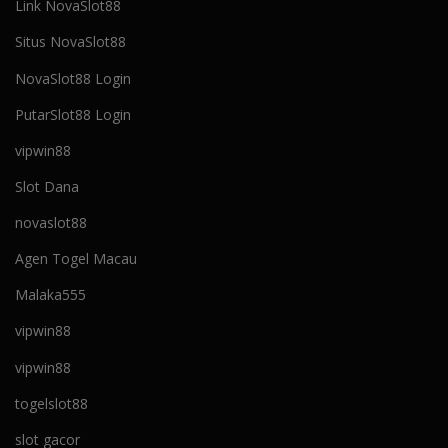
Link NovaSlot88
Situs NovaSlot88
NovaSlot88 Login
PutarSlot88 Login
vipwin88
Slot Dana
novaslot88
Agen Togel Macau
Malaka555
vipwin88
vipwin88
togelslot88
slot gacor