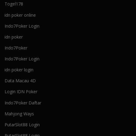
Togel178
idn poker online
Indo7Poker Login
idn poker
Indo7Poker
Indo7Poker Login
idn poker login
Data Macau 4D
Login IDN Poker
Indo7Poker Daftar
Mahjong Ways
PutarSlot88 Login
PutarSlot88 Login