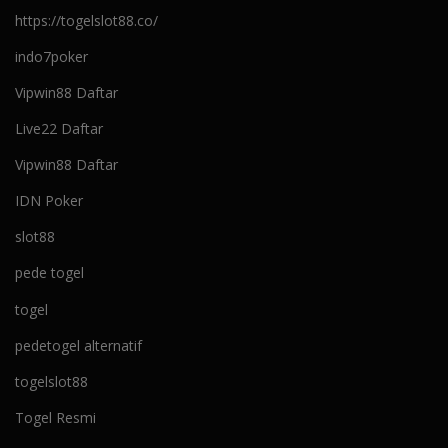
https://togelslot88.co/
indo7poker
Vipwin88 Daftar
Live22 Daftar
Vipwin88 Daftar
IDN Poker
slot88
pede togel
togel
pedetogel alternatif
togelslot88
Togel Resmi